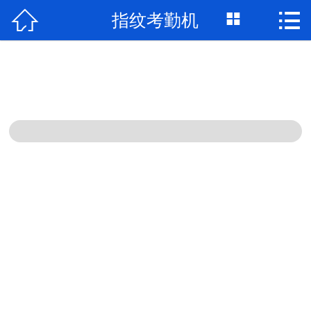



指纹考勤机
网站首页

公司简介
产品展示
新闻资讯
工程案例
联系我们