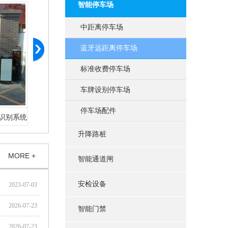
智能停车场
中距离停车场
蓝牙远距离停车场
标准收费停车场
车牌设别停车场
停车场配件
动平移门
北京昌平狮子营家园社区岗亭车牌识别停车
北京市政路桥建
场系统
升降路桩
MORE +
智能通道闸
安检设备
2023-07-03
2026-07-23
智能门禁
2026-07-23