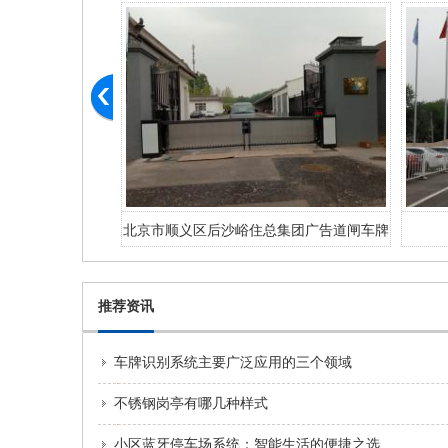
集团广告道闸车牌
天津机务段
北京中
统
推荐资讯
车牌识别系统主要广泛应用的三个领域
不锈钢岗亭有哪几种样式
小区蓝牙停车场系统：智能生活的便捷之选