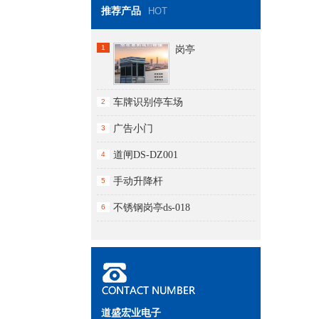
推荐产品
HOT
1
岗亭
车牌识别停车场
2
广告小门
3
道闸DS-DZ001
4
手动升降杆
5
不锈钢岗亭ds-018
6
道盛宏业电子