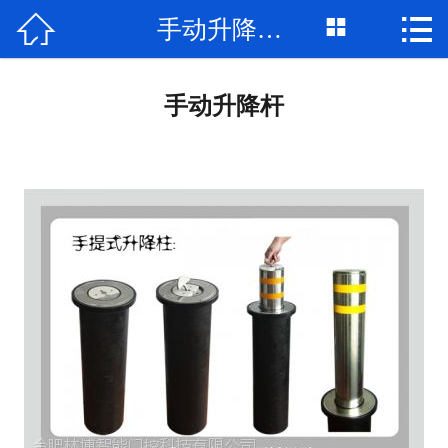



手动升降路桩
网站首页

公司简介
手动升降杆
产品展示
新闻资讯
工程案例
联系我们