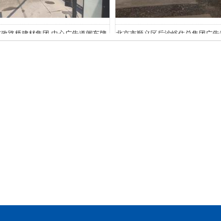
顺义区后沙峪住总集团广告道闸车牌
天津机务段
识别系统