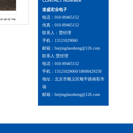
道盛宏业电子
电话：010-89465152
北京中玉大街37号院广告道闸车牌识别系统
北京顺义李天路
传真：010-89465152
联系人：贾经理
手机：13121029060
邮箱：biejingdaosheng@126.com
联系人:贾经理
电话：010-89465152
手机：13121029060/18600429258
地址：北京市顺义区顺平路南彩市
场
邮箱：beijingdaosheng@126.com