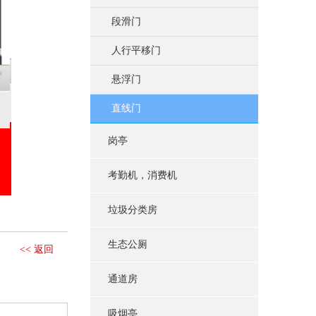
段滑门
人行平移门
悬浮门
直线门
岗亭
考勤机，消费机
垃圾分类房
生态公厕
<< 返回
通道房
吸烟亭