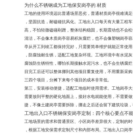
为什么不锈钢成为工地保安岗亭的 材质
工地的使用环境远比普通场景恶劣，普通材质岗亭很难满足
，坚固抗造，耐磕碰抗风化。工地出入口每天有大量工程车
高，不怕轻微磕碰剐蹭，整体结构稳固，长期震动也不会松
清洁，不会像木质岗亭容易积灰腐烂，也不会像塑钢岗亭容
亭从开工到竣工都保持完好，只需要简单维护就能正常使用
，防腐蚀耐生锈，适配工地复杂环境。工地环境中有水泥灰
腐蚀防生锈特性，哪怕长期接触水泥污水，也不会生锈腐烂
目完工后还可以整体挪到其他项目重复使用，不用重新采购
三四个项目，分摊下来每个项目的成本非常低。
第三，安装移动便捷，适配工地临时使用需求。工地岗亭大
需要放到平整的硬化地面上，接好水电就能使用，不需要做
捷，不像土建岗亭需要拆除，挪走之后还会留下建筑垃圾，
工地出入口不锈钢保安岗亭定制：四个核心要点不
工地场景的需求和普通景区、小区岗亭差异很大，定制的时
，根据工地安保需求定制尺寸和内部布局。工地出入口岗亭