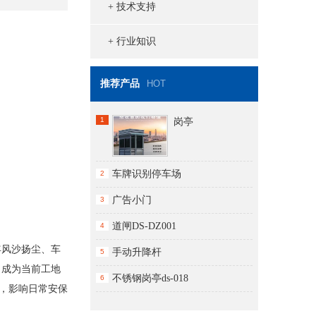
+ 技术支持
+ 行业知识
推荐产品
HOT
1
岗亭
车牌识别停车场
2
广告小门
3
道闸DS-DZ001
4
年风沙扬尘、车
手动升降杆
5
，成为当前工地
不锈钢岗亭ds-018
6
，影响日常安保