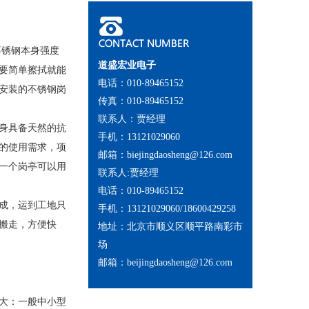
不锈钢本身强度
道盛宏业电子
要简单擦拭就能
电话：010-89465152
安装的不锈钢岗
传真：010-89465152
联系人：贾经理
身具备天然的抗
手机：13121029060
的使用需求，项
邮箱：biejingdaosheng@126.com
一个岗亭可以用
联系人:贾经理
电话：010-89465152
成，运到工地只
手机：13121029060/18600429258
搬走，方便快
地址：北京市顺义区顺平路南彩市
场
邮箱：beijingdaosheng@126.com
大：一般中小型