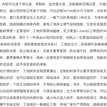
够用，内部可以放下登记桌、考勤机、监控显示器，还能预留空调位置，方便
登记、扬尘管控登记等多个功能，可以定制3m*4m的大尺寸岗亭，分区
方向，窗口高度要适合人员登记，一般下沿距离地面1.1米左右，方便外
线路，线路隐藏在墙体内部，避免工地灰尘潮气侵蚀线路，引发安全隐患
材厚度一定要选对，工地长期震动磕碰，至少要选1.2mm以上厚度的30
，抗震动性差，用不了一年就会出现凹陷变形。结构上一定要做加固处理，
致框架松动变形，顶部要做坡度排水设计，工地灰尘大，容易落叶杂物堵
耐候防水胶，防止雨水渗入，石家庄夏季多雨，防水做不好，雨季岗亭内
值班，夏季暴晒冬季寒冷，墙体一定要双层不锈钢填充加厚保温棉，顶板加
舒适温度，提升保安值班的体验。
动方便的设计，工地岗亭后期需要挪位，定制的时候可以要求底部加装叉
挪位的话，也可以做固定底部，降低成本；其次，要加装防盗防护，工地
筋防护，下班之后锁好岗亭，不用担心物资被盗；另外，可以根据需求加
以在岗亭顶部预留安装位置，方便设备固定；北方冬季寒冷的工地，可以
还可以加装密封性好的密封条，减少灰尘进入岗亭，保持内部清洁，降低
属于非标定制，工地项目一般都赶工期，本地厂家生产周期短，能根据项