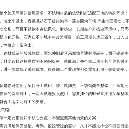
整个施工周期的使用需求，不锈钢材质的优势刚好适配工地的特殊环境：
、渣土车进出，容易溅起石子磕碰岗亭，还会因为车辆 产生地面震动，
动变形，而且不锈钢本身抗风化、耐扬尘，长期在户外扬尘环境中，只需
易老化开裂。石家庄不少城中村改造项目，施工周期长达三四年，出入口
，性价比非常突出。
、建材残留的酸碱物质，雨水冲刷后容易腐蚀普通材质岗亭，而不锈钢本
，只要选择达标厚度的不锈钢板材，就能满足整个施工周期甚至更长时间
，进一步降低了采购成本。很多施工企业现在都会重复利用不锈钢岗亭，
多是临时使用，项目开工就用，竣工就挪走，不锈钢岗亭整体工厂预制完
复杂的基础施工，一两天就能投入使用，需要挪位的时候直接用叉车整体
符合工地文明施工的要求。
能忽略
候一定要把握四个核心要点，不能照搬其他场景的方案：
需要满足保安登记、考勤、监控管控的需求，尺寸不能太小也不能盲目选