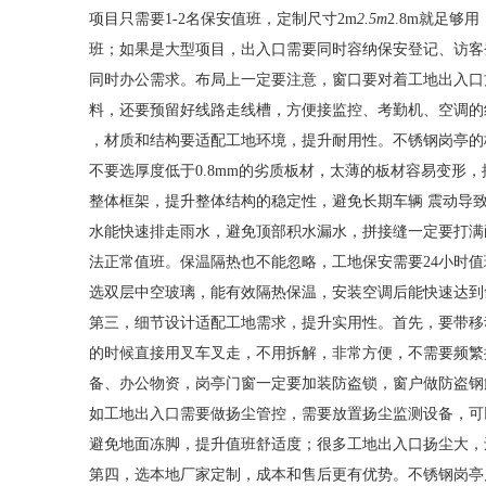
项目只需要1-2名保安值班，定制尺寸2m
2.5m
2.8m就足
班；如果是大型项目，出入口需要同时容纳保安登记、访客
同时办公需求。布局上一定要注意，窗口要对着工地出入口
料，还要预留好线路走线槽，方便接监控、考勤机、空调的
，材质和结构要适配工地环境，提升耐用性。不锈钢岗亭的板
不要选厚度低于0.8mm的劣质板材，太薄的板材容易变形
整体框架，提升整体结构的稳定性，避免长期车辆 震动导
水能快速排走雨水，避免顶部积水漏水，拼接缝一定要打满
法正常值班。保温隔热也不能忽略，工地保安需要24小时
选双层中空玻璃，能有效隔热保温，安装空调后能快速达到
第三，细节设计适配工地需求，提升实用性。首先，要带移
的时候直接用叉车叉走，不用拆解，非常方便，不需要频繁
备、办公物资，岗亭门窗一定要加装防盗锁，窗户做防盗钢
如工地出入口需要做扬尘管控，需要放置扬尘监测设备，可
避免地面冻脚，提升值班舒适度；很多工地出入口扬尘大，
第四，选本地厂家定制，成本和售后更有优势。不锈钢岗亭