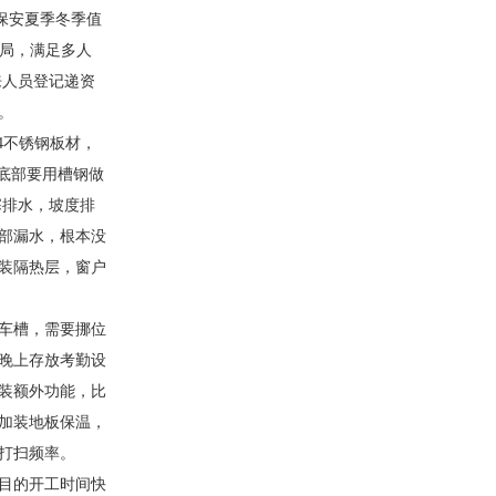
保安夏季冬季值
布局，满足多人
来人员登记递资
。
4不锈钢板材，
底部要用槽钢做
塞排水，坡度排
部漏水，根本没
装隔热层，窗户
车槽，需要挪位
晚上存放考勤设
装额外功能，比
加装地板保温，
打扫频率。
目的开工时间快