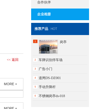
合作伙伴
企业相册
推荐产品
HOT
1
岗亭
<< 返回
车牌识别停车场
2
广告小门
3
道闸DS-DZ001
4
MORE +
手动升降杆
5
不锈钢岗亭ds-018
6
MORE +